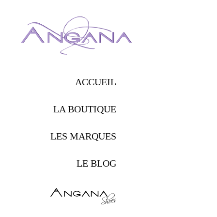
Retour
Navigation
au
ACCUEIL
principale
menu
LA BOUTIQUE
des
marques
LES MARQUES
LE BLOG