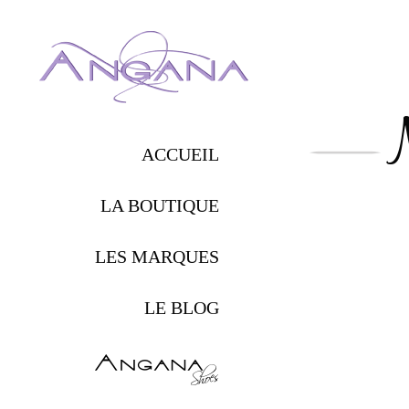
Retour
Navigation
au
ACCUEIL
principale
menu
LA BOUTIQUE
des
marques
LES MARQUES
LE BLOG